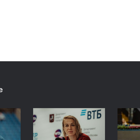
 «ВТБ
Сюко Аояма и Ина
Росс
аймет
Шибахара: «Нужно было
Павл
моем
играть в наш лучший
один
теннис весь матч!»
Кубо
20 октября, 16:45
20 октяб
е