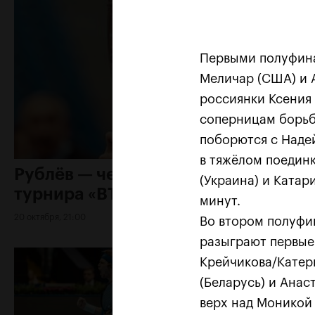
Первыми полуфина
Меличар (США) и 
россиянки Ксения
соперницам борьбу
поборются с Надей
в тяжёлом поедин
Рублёв — чемпион XXX
(Украина) и Катари
турнира «ВТБ Кубок Кремля»
минут.
20 октября, 21:00
Во втором полуфи
разыграют первые
Крейчикова/Катер
(Беларусь) и Анас
верх над Моникой А