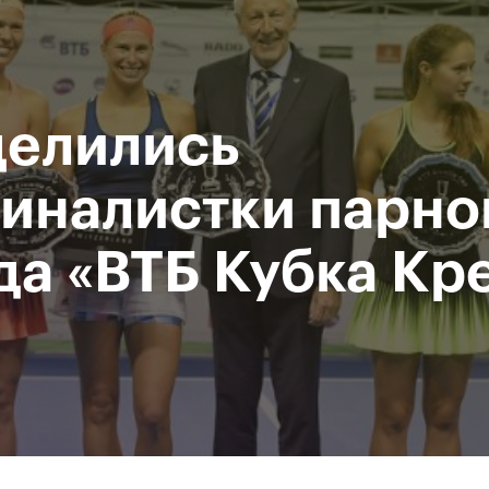
Департамент
М
спорта
Р
города Москвы
елились
исание
Мероприятия
Фото и видео
Билеты
иналистки парно
да «ВТБ Кубка Кр
За все время