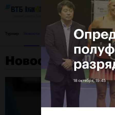
Ледовый Дворец “Крылатское”, 12–20 октября 2019
Опред
Турнир
Новости
Игроки
Сетки
Результаты и расп
полуф
Новости
разря
Пресс-центр
Партнеры
Контакты
Турнир 2018
18 октября, 19:45