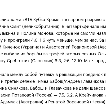
листками «ВТБ Кубка Кремля» в парном разряде с
Анна Смит (Великобритания). В четвертьфинале и
 Лыкина и Полина Монова, которые не смогли навя
 и проиграли 4:6, 1:6 чуть меньше, чем за час. За
Анастасия Павлюченкова:
 Киченок (Украина) и Анастасией Родионовой (Авс
хватило чуть-чуть, чтобы
ке выбили из борьбы за трофей вторых сеяных Оль
оказать Белинде
ну Среботник (Словения) 6:3, 2:6, 12-10. Матч прод
сопротивление!»
20 октября, 20:30
нале между собой путёвку в решающий поединок 
 и третьи сеяные Тимеа Бабош/Андреа Главачкова
ина Синякова. Бабош и Главачкова не дали шансо
тасии Потаповой (Россия) — 7:5, 6:2. А Крейчикова 
дамчак (Австралия) и Ренатой Ворачовой (Чехия) 1:6