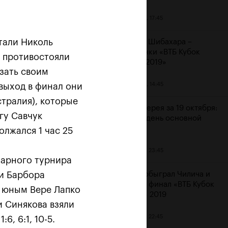
20 октября, 17:45
тали Николь
Аояма и Шибахара –
чемпионки «ВТБ Кубок
м противостояли
Кремля 2019»
зать своим
20 октября, 14:45
 выход в финал они
 «Не
тралия), которые
Фотогалерея за 19 октября:
гу Савчук
шестой день основной
сетки
олжался 1 час 25
19 октября, 23:45
парного турнира
 и Барбора
Рублев обыграл Чилича и
вышел в финал «ВТБ Кубок
в юным Вере Лапко
Кремля» 2019
и Синякова взяли
19 октября, 22:45
, 6:1, 10-5.