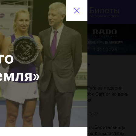
Билеты
инистерство спорта
En
оссийской Федерации
без сервисного сбора
Еще
:
:
14
10
28
го
ЛЕНТА
емля»
Дата
Андрей Рублев подарил
себе Кубок Cartier на день
рождения
20 октября, 19:00
Бенчич - победительница
«ВТБ Кубок Кремля 2019»