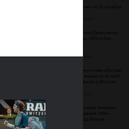
Расписание на 20 октября
19 октября, 22:30
ияне Рублёв и
Мидделкооп/Демолинер -
юченкова сыграют в
чемпионы «ВТБ Кубок
очных финалах «ВТБ
Кремля»
к Кремля 2019»
19 октября, 20:30
ря, 10:00
Маннарино снова обыграл
Сеппи и вышел во второй
подряд финал в Москве
19 октября, 20:15
Ушел из жизни чемпион
«Кубка Кремля 1994»
Александр Волков