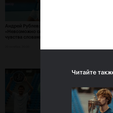
Андрей Рублев:
Белинда Бенчич:
«Невозможно описать мои
Кубок Кремля» з
чувства словами!»
особое место в 
сердце»
20 октября, 20:00
20 октября, 19:15
Читайте такж