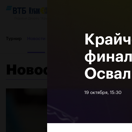
Ледовый Дворец “Крылатское”, 12–20 октября 2019
Крайч
Турнир
Новости
Игроки
Сетки
Результаты и расп
финал
Новости
Освал
Пресс-центр
Партнеры
Контакты
Турнир 2018
19 октября, 15:30