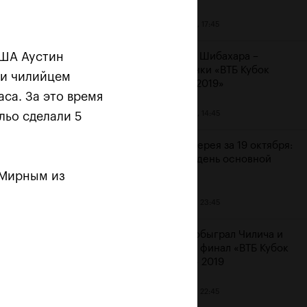
20 октября, 17:45
США Аустин
Аояма и Шибахара –
чемпионки «ВТБ Кубок
 и чилийцем
Кремля 2019»
аса. За это время
20 октября, 14:45
льо сделали 5
 «Не
Фотогалерея за 19 октября:
шестой день основной
сетки
 Мирным из
19 октября, 23:45
Рублев обыграл Чилича и
вышел в финал «ВТБ Кубок
Кремля» 2019
19 октября, 22:45