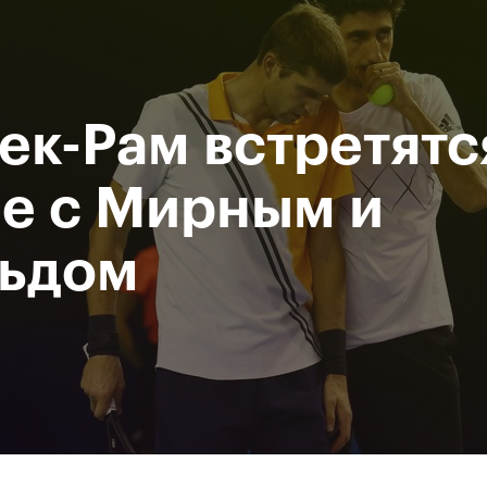
Департамент
М
спорта
Р
города Москвы
ек-Рам встретятс
исание
Мероприятия
Фото и видео
Билеты
е с Мирным и
ьдом
За все время