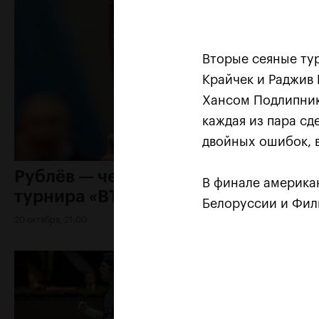
Вторые сеяные ту
Крайчек и Раджив
Хансом Подлипнико
каждая из пара сд
двойных ошибок, в
Рублёв — чемпион XXX
В финале америка
турнира «ВТБ Кубок Кремля»
Белоруссии и Фил
20 октября, 21:00