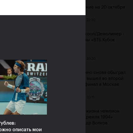
Расписание на 20 октября
19 октября, 22:30
ияне Рублёв и
Мидделкооп/Демолинер -
юченкова сыграют в
чемпионы «ВТБ Кубок
очных финалах «ВТБ
Кремля»
к Кремля 2019»
19 октября, 20:30
ря, 10:00
Маннарино снова обыграл
Сеппи и вышел во второй
подряд финал в Москве
19 октября, 20:15
Ушел из жизни чемпион
«Кубка Кремля 1994»
ублев:
Александр Волков
ожно описать мои