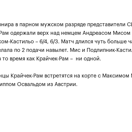
рнира в парном мужском разряде представители 
 Рам одержали верх над немцем Андреасом Мисом
м-Кастильо – 6/4, 6/3. Матч длился чуть больше ч
елала по 2 подачи навылет. Мис и Подлипник-Касти
Анастасия Павлюченкова:
 то время как Крайчек-Рам – ни одной.
хватило чуть-чуть, чтобы
оказать Белинде
нцы Крайчек-Рам встретятся на корте с Максимом
сопротивление!»
иппом Освальдом из Австрии.
20 октября, 20:30