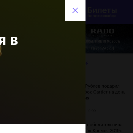
Билеты
инистерство спорта
En
оссийской Федерации
без сервисного сбора
я в
Еще
:
:
06
59
42
ЛЕНТА
Дата
Андрей Рублев подарил
себе Кубок Cartier на день
рождения
20 октября, 19:00
Бенчич - победительница
«ВТБ Кубок Кремля 2019»