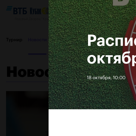
Ледовый Дворец “Крылатское”, 12–20 октября 2019
Распи
Турнир
Новости
Игроки
Сетки
Результаты и расп
октяб
Новости
Пресс-центр
Партнеры
Контакты
Турнир 2018
18 октября, 10:00