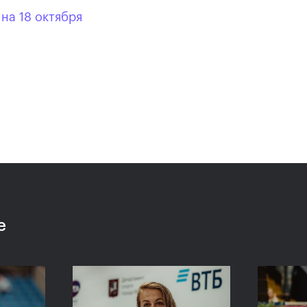
на 18 октября
Анастасия Павлюченкова:
хватило чуть-чуть, чтобы
оказать Белинде
сопротивление!»
20 октября, 20:30
е