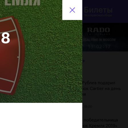
Билеты
инистерство спорта
En
оссийской Федерации
без сервисного сбора
18
Еще
:
:
13
02
18
ЛЕНТА
Дата
Андрей Рублев подарил
себе Кубок Cartier на день
рождения
20 октября, 19:00
Бенчич - победительница
«ВТБ Кубок Кремля 2019»