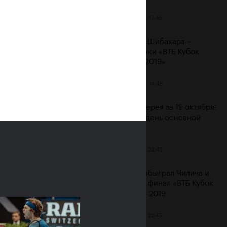
20 октября, 17:45
Аояма и Шибахара –
чемпионки «ВТБ Кубок
Кремля 2019»
20 октября, 14:45
 «Не
Фотогалерея за 19 октября:
шестой день основной
сетки
19 октября, 23:45
Рублев обыграл Чилича и
вышел в финал «ВТБ Кубок
Кремля» 2019
19 октября, 22:45