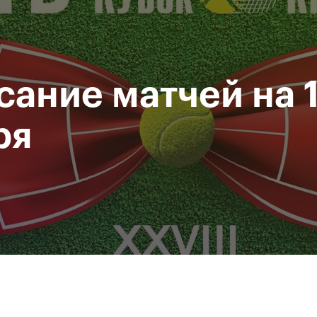
Департамент
М
спорта
Р
города Москвы
сание матчей на 
исание
Мероприятия
Фото и видео
Билеты
ря
За все время