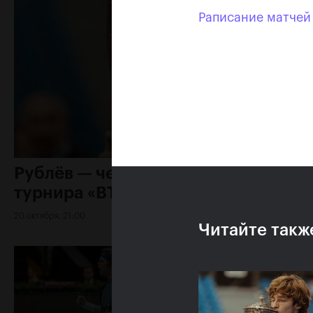
Раписание матчей 
Рублёв — чемпион XXX
турнира «ВТБ Кубок Кремля»
20 октября, 21:00
Читайте такж