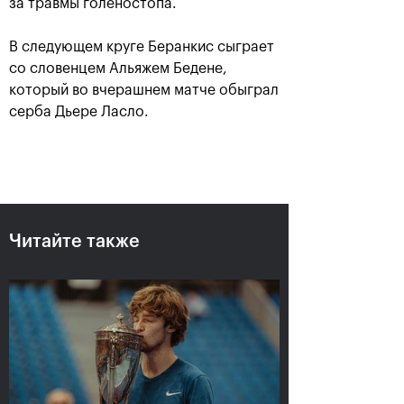
за травмы голеностопа.
В следующем круге Беранкис сыграет
со словенцем Альяжем Бедене,
который во вчерашнем матче обыграл
серба Дьере Ласло.
Рублёв — чемпион XXX
турнира «ВТБ Кубок
Кремля»
Читайте также
20 октября, 21:00