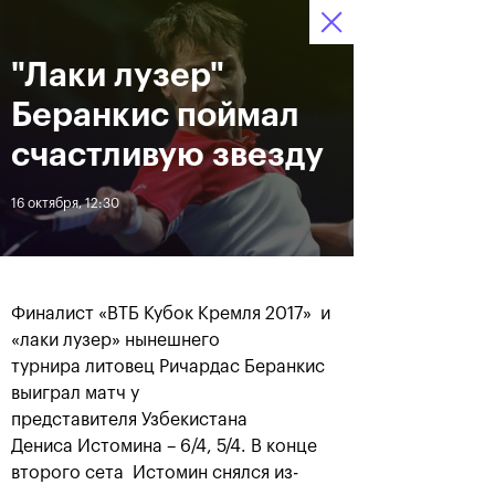
"Лаки лузер"
12–20 октября 2019
6
Ледовый Дворец
Билеты
“Крылатское”
:
:
22
22
19
Беранкис поймал
Новости
счастливую звезду
16 октября, 12:30
За все время
Дата
ЛЕНТА
Финалист «ВТБ Кубок Кремля 2017» и
Андрей Рублев подарил
Бенчич - победительница
«лаки лузер» нынешнего
себе Кубок Cartier на день
«ВТБ Кубок Кремля 2019»
турнира литовец Ричардас Беранкис
рождения
выиграл матч у
представителя Узбекистана
20 октября, 19:00
20 октября, 17:45
Дениса Истомина – 6/4, 5/4. В конце
второго сета Истомин снялся из-