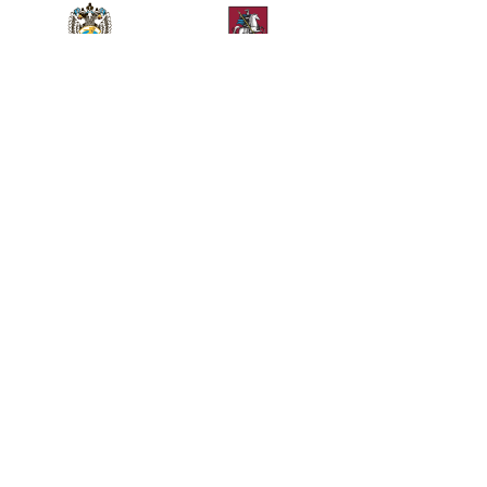
Министерство спорта
Департамент спорта
Российской Федерации
города Москвы
Телефон
+7 (499) 283-90-09
Общие вопросы
Билетный отдел
kremlincup@russport.ru
ticket@russport.ru
АО «Кубок Кремля», Москва, Ленинградское шоссе,
вл. 47, стр. 2, 3-й этаж.