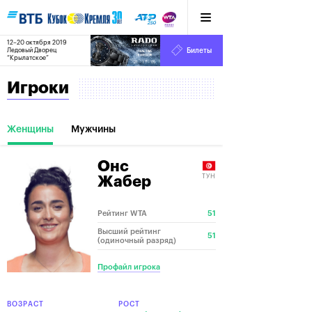
12–20 октября 2019
8
Ледовый Дворец
Билеты
“Крылатское”
:
:
21
11
05
Игроки
Женщины
Мужчины
Онс
ТУН
Жабер
Рейтинг WTA
51
Высший рейтинг
51
(одиночный разряд)
Профайл игрока
ВОЗРАСТ
РОСТ