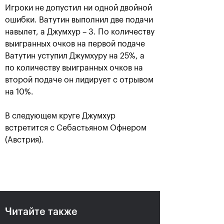
Игроки не допустил ни одной двойной
ошибки. Ватутин выполнил две подачи
навылет, а Джумхур – 3. По количеству
выигранных очков на первой подаче
Ватутин уступил Джумхуру на 25%, а
по количеству выигранных очков на
второй подаче он лидирует с отрывом
на 10%.
Рублёв — чемпион XXX
В следующем круге Джумхур
турнира «ВТБ Кубок
встретится с Себастьяном Офнером
Кремля»
(Австрия).
20 октября, 21:00
Читайте также