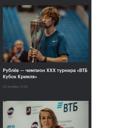
Анастасия Павлюченкова:
«Не хватило чуть-чуть,
чтобы оказать Белинде
сопротивление!»
20 октября, 20:30
Рублёв — чемпион XXX турнира «ВТБ
Кубок Кремля»
20 октября, 21:00
Андрей Рублев:
Белинда Бенчич: «ВТБ
«Невозможно описать
Кубок Кремля» займет
мои чувства словами!»
особое место в моем
сердце»
20 октября, 20:00
20 октября, 19:15