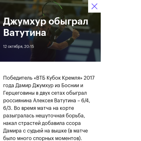
Джумхур обыграл
12–20 октября 2019
6
Ледовый Дворец
Билеты
“Крылатское”
:
:
16
15
06
Ватутина
Новости
12 октября, 20:15
За все время
Дата
Победитель «ВТБ Кубок Кремля» 2017
ЛЕНТА
года Дамир Джумхур из Боснии и
Герцеговины в двух сетах обыграл
Андрей Рублев подарил
Бенчич - победительница
себе Кубок Cartier на день
«ВТБ Кубок Кремля 2019»
россиянина Алексея Ватутина – 6/4,
рождения
6/3. Во время матча на корте
разыгралась нешуточная борьба,
накал страстей добавила ссора
20 октября, 19:00
20 октября, 17:45
Дамира с судьей на вышке (в матче
было много спорных моментов).