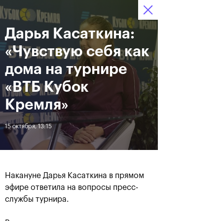
Дарья Касаткина:
12–20 октября 2019
7
Ледовый Дворец
Билеты
“Крылатское”
:
:
08
05
11
«Чувствую себя как
Новости
дома на турнире
«ВТБ Кубок
За все время
Дата
Кремля»
15 октября, 13:15
ЛЕНТА
Андрей Рублев подарил
Бенчич - победительница
себе Кубок Cartier на день
«ВТБ Кубок Кремля 2019»
рождения
Накануне Дарья Касаткина в прямом
эфире ответила на вопросы пресс-
20 октября, 19:00
20 октября, 17:45
службы турнира.