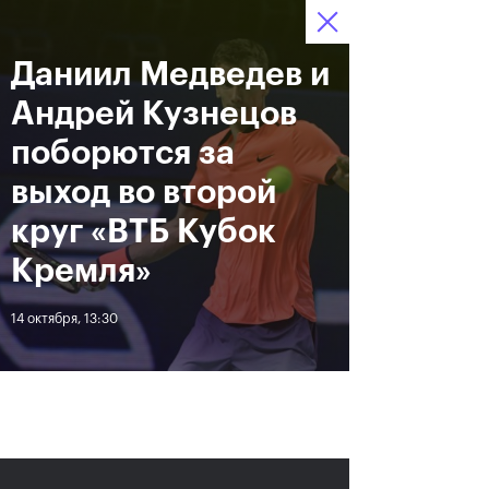
Даниил Медведев и
12–20 октября 2019
8
Ледовый Дворец
Билеты
“Крылатское”
:
:
15
23
10
Андрей Кузнецов
Новости
поборются за
выход во второй
За все время
Дата
круг «ВТБ Кубок
Кремля»
ЛЕНТА
14 октября, 13:30
Андрей Рублев подарил
Бенчич - победительница
себе Кубок Cartier на день
«ВТБ Кубок Кремля 2019»
рождения
20 октября, 19:00
20 октября, 17:45