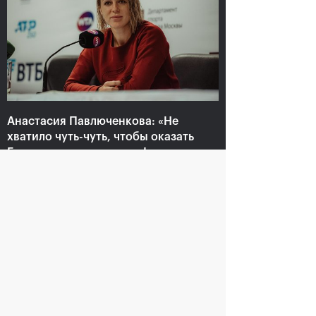
Анастасия Павлюченкова:
«Не хватило чуть-чуть,
чтобы оказать Белинде
сопротивление!»
20 октября, 20:30
Анастасия Павлюченкова: «Не
хватило чуть-чуть, чтобы оказать
Белинде сопротивление!»
20 октября, 20:30
Андрей Рублев:
Белинда Бенчич: «ВТБ
«Невозможно описать
Кубок Кремля» займет
мои чувства словами!»
особое место в моем
сердце»
20 октября, 20:00
20 октября, 19:15