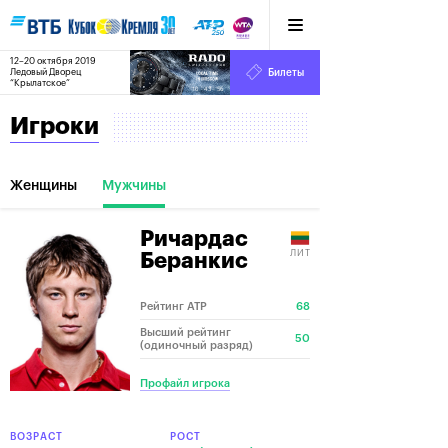
12–20 октября 2019
7
Ледовый Дворец
Билеты
“Крылатское”
:
:
10
43
56
Игроки
Женщины
Мужчины
Ричардас
ЛИТ
Беранкис
Рейтинг ATP
68
Высший рейтинг
50
(одиночный разряд)
Профайл игрока
ВОЗРАСТ
РОСТ