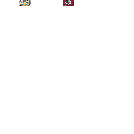
Министерство спорта
Департамент спорта
Российской Федерации
города Москвы
Телефон
+7 (499) 283-90-09
Общие вопросы
Билетный отдел
kremlincup@russport.ru
ticket@russport.ru
АО «Кубок Кремля», Москва, Ленинградское шоссе,
вл. 47, стр. 2, 3-й этаж.
© Исключительные права принадлежат АО «Кубок