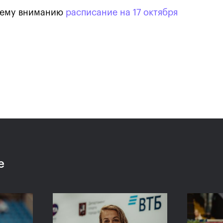
шему вниманию
расписание на 17 октября
Анастасия Павлюченкова:
хватило чуть-чуть, чтобы
оказать Белинде
сопротивление!»
20 октября, 20:30
е