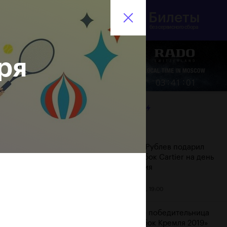
Билеты
инистерство спорта
En
оссийской Федерации
без сервисного сбора
ря
Еще
:
:
03
41
02
ЛЕНТА
Дата
Андрей Рублев подарил
себе Кубок Cartier на день
рождения
20 октября, 19:00
Бенчич - победительница
«ВТБ Кубок Кремля 2019»