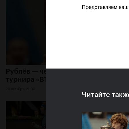
Представляем ва
Рублёв — чемпион XXX
турнира «ВТБ Кубок Кремля»
20 октября, 21:00
Читайте такж