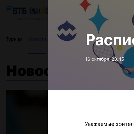
Ледовый Дворец “Крылатское”, 12–20 октября 2019
Распи
Турнир
Новости
Игроки
Сетки
Результаты и расп
16 октября, 23:45
Новости
Пресс-центр
Партнеры
Контакты
Турнир 2018
Уважаемые зрител