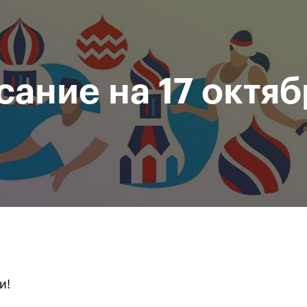
Департамент
М
спорта
Р
города Москвы
сание на 17 октяб
исание
Мероприятия
Фото и видео
Билеты
За все время
и!