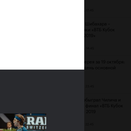
20 октября, 17:45
Аояма и Шибахара –
чемпионки «ВТБ Кубок
Кремля 2019»
20 октября, 14:45
 «Не
Фотогалерея за 19 октября:
шестой день основной
сетки
19 октября, 23:45
Рублев обыграл Чилича и
вышел в финал «ВТБ Кубок
Кремля» 2019
19 октября, 22:45