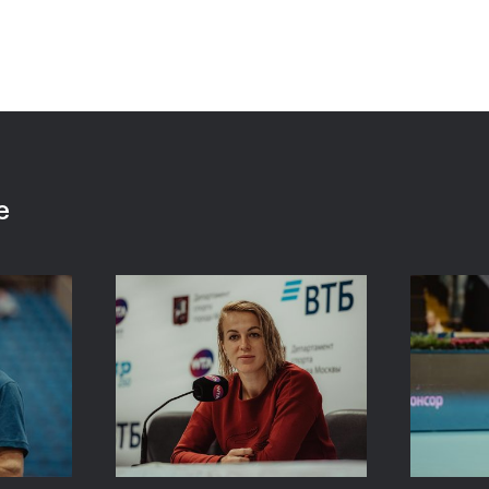
Анастасия Павлюченкова:
е
хватило чуть-чуть, чтобы
оказать Белинде
сопротивление!»
20 октября, 20:30