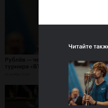
Читайте такж
Рублёв — чемпион XXX
турнира «ВТБ Кубок Кремля»
20 октября, 21:00