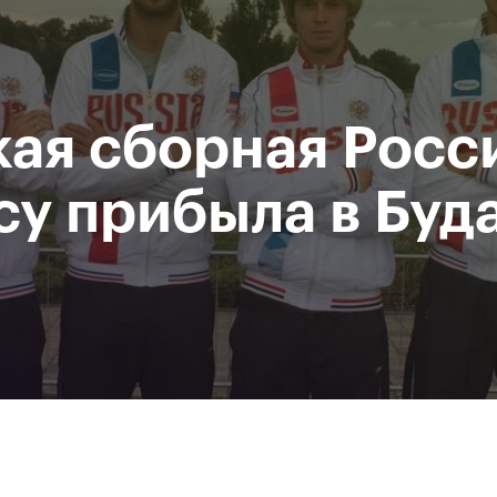
Департамент
М
спорта
Р
города Москвы
ая сборная Росс
исание
Мероприятия
Фото и видео
Билеты
су прибыла в Буд
За все время