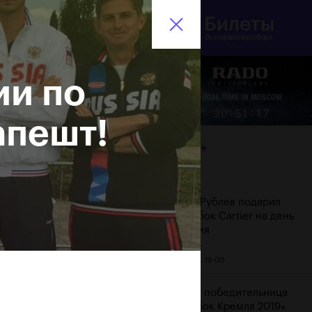
Билеты
инистерство спорта
En
оссийской Федерации
без сервисного сбора
ии по
Еще
:
:
20
51
18
апешт!
ЛЕНТА
Дата
Андрей Рублев подарил
себе Кубок Cartier на день
рождения
20 октября, 19:00
Бенчич - победительница
«ВТБ Кубок Кремля 2019»