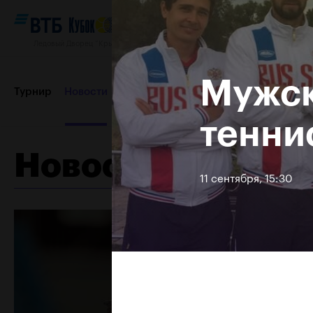
Ледовый Дворец “Крылатское”, 12–20 октября 2019
Мужск
Турнир
Новости
Игроки
Сетки
Результаты и расп
тенни
Новости
Пресс-центр
Партнеры
Контакты
Турнир 2018
11 сентября, 15:30