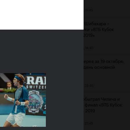
20 октября, 17:45
Аояма и Шибахара –
чемпионки «ВТБ Кубок
Кремля 2019»
20 октября, 14:45
 «Не
Фотогалерея за 19 октября:
шестой день основной
сетки
19 октября, 23:45
Рублев обыграл Чилича и
вышел в финал «ВТБ Кубок
Кремля» 2019
19 октября, 22:45