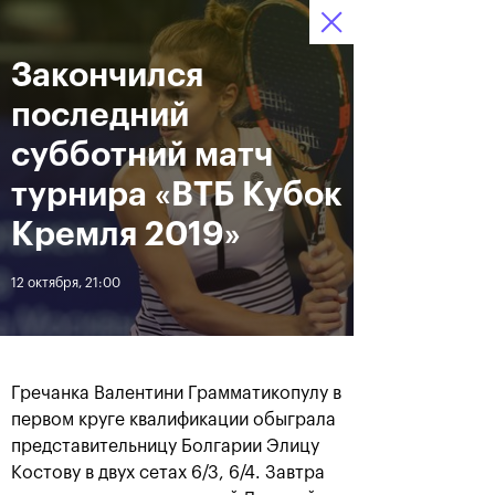
Закончился
12–20 октября 2019
8
Ледовый Дворец
Билеты
“Крылатское”
:
:
00
27
40
последний
Новости
субботний матч
турнира «ВТБ Кубок
За все время
Дата
Кремля 2019»
12 октября, 21:00
ЛЕНТА
Андрей Рублев подарил
Бенчич - победительница
себе Кубок Cartier на день
«ВТБ Кубок Кремля 2019»
рождения
Гречанка Валентини Грамматикопулу в
первом круге квалификации обыграла
20 октября, 19:00
20 октября, 17:45
представительницу Болгарии Элицу
Костову в двух сетах 6/3, 6/4. Завтра