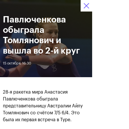
Павлюченкова
12–20 октября 2019
7
Ледовый Дворец
Билеты
“Крылатское”
:
:
18
36
14
обыграла
Новости
Томлянович и
вышла во 2-й круг
За все время
Дата
15 октября, 16:30
ЛЕНТА
Андрей Рублев подарил
Бенчич - победительница
себе Кубок Cartier на день
«ВТБ Кубок Кремля 2019»
28-я ракетка мира Анастасия
рождения
Павлюченкова обыграла
представительницу Австралии Айлу
Томлянович со счётом 7/5 6/4. Это
20 октября, 19:00
20 октября, 17:45
была их первая встреча в Туре.