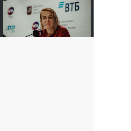
Сюко Аояма и Ина
Россияне Рублёв и
Шибахара: «Нужно
Павлюченкова
было играть в наш
сыграют в одиночных
лучший теннис весь
финалах «ВТБ Кубок
матч!»
Кремля 2019»
20 октября, 16:45
20 октября, 10:00
Анастасия Павлюченкова: «Не
хватило чуть-чуть, чтобы оказать
Белинде сопротивление!»
20 октября, 20:30
Матве Мидделькоп-
Андрей Рублев: «После
Марсело Демолинер:
победы над Чиличем
«Нас притягивает друг
сразу написал Карену
к другу, как магнитом»
Хачанову!»
19 октября, 23:30
19 октября, 23:00