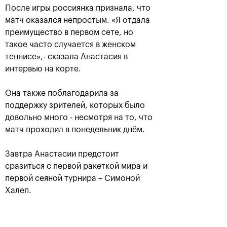
После игры россиянка признала, что
матч оказался непростым. «Я отдала
преимущество в первом сете, но
такое часто случается в женском
теннисе»,- сказала Анастасия в
интервью на корте.
Она также поблагодарила за
поддержку зрителей, которых было
Рублёв — чемпион XXX
довольно много - несмотря на то, что
турнира «ВТБ Кубок
матч проходил в понедельник днём.
Кремля»
20 октября, 21:00
Завтра Анастасии предстоит
сразиться с первой ракеткой мира и
первой сеяной турнира – Симоной
Халеп.