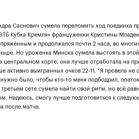
ндра Саснович сумела переломить ход поединка п
ВТБ Кубка Кремля» француженки Кристины Младенов
пряжённым и продолжался почти 2 часа, во многи
ньше. Но уроженка Минска сумела выстоять в этой
Анастасия Павлюченкова:
а центральном корте, она лучше отработала на пр
хватило чуть-чуть, чтобы
ше активно выигранных очков 22-11. "Я провела не
оказать Белинде
нужно было, чтобы кто-то меня подбодрил, поэто
сопротивление!»
В третьем сете сумела найти свой ритм, но всё рав
20 октября, 20:30
м. Надеюсь, смогу лучше подготовиться к следующ
а после матча.