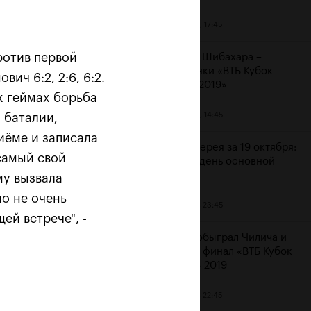
20 октября, 17:45
ротив первой
Аояма и Шибахара –
чемпионки «ВТБ Кубок
ич 6:2, 2:6, 6:2.
Кремля 2019»
х геймах борьба
20 октября, 14:45
 баталии,
 «Не
иёме и записала
Фотогалерея за 19 октября:
 самый свой
шестой день основной
сетки
му вызвала
но не очень
19 октября, 23:45
ей встрече", -
Рублев обыграл Чилича и
вышел в финал «ВТБ Кубок
Кремля» 2019
19 октября, 22:45