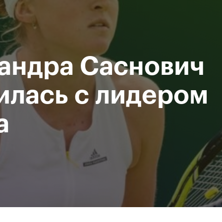
Департамент
М
спорта
Р
города Москвы
андра Саснович
исание
Мероприятия
Фото и видео
Билеты
илась с лидером
а
За все время