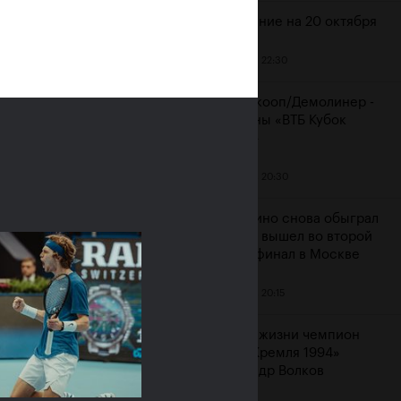
Расписание на 20 октября
19 октября, 22:30
ияне Рублёв и
Мидделкооп/Демолинер -
юченкова сыграют в
чемпионы «ВТБ Кубок
очных финалах «ВТБ
Кремля»
к Кремля 2019»
19 октября, 20:30
ря, 10:00
Маннарино снова обыграл
Сеппи и вышел во второй
подряд финал в Москве
19 октября, 20:15
Ушел из жизни чемпион
«Кубка Кремля 1994»
Александр Волков