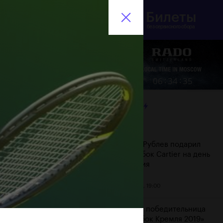
Билеты
инистерство спорта
En
оссийской Федерации
без сервисного сбора
Еще
:
:
06
34
36
ЛЕНТА
Дата
Андрей Рублев подарил
себе Кубок Cartier на день
рождения
20 октября, 19:00
Бенчич - победительница
«ВТБ Кубок Кремля 2019»