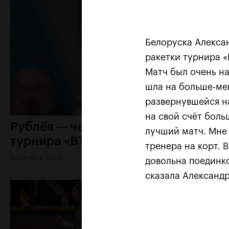
Белоруска Алекса
ракетки турнира «
Матч был очень на
шла на больше-ме
развернувшейся н
на свой счёт боль
Рублёв — чемпион XXX
лучший матч. Мне 
турнира «ВТБ Кубок Кремля»
тренера на корт. 
20 октября, 21:00
довольна поединко
сказала Александр