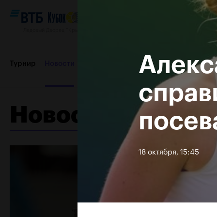
Ледовый Дворец “Крылатское”, 12–20 октября 2019
Алекс
Турнир
Новости
Игроки
Сетки
Результаты и расп
справ
Новости
посев
Пресс-центр
Партнеры
Контакты
Турнир 2018
18 октября, 15:45