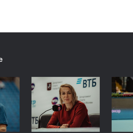
 «ВТБ
Сюко Аояма и Ина
Росс
аймет
Шибахара: «Нужно было
Павл
моем
играть в наш лучший
один
теннис весь матч!»
Кубо
е
20 октября, 16:45
20 октяб