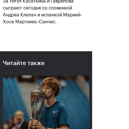
За титул Касаткина и Гаврилова
сыграют сегодня со словенкой
Андреа Клепач и испанкой Марией-
Хосе Мартинес-Санчес.
Рублёв — чемпион XXX
Читайте также
турнира «ВТБ Кубок
Кремля»
20 октября, 21:00