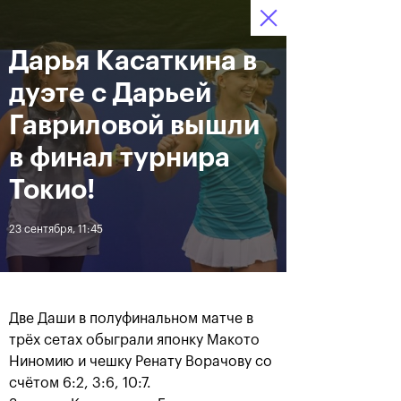
Дарья Касаткина в
12–20 октября 2019
6
Ледовый Дворец
Билеты
“Крылатское”
:
:
22
29
51
дуэте с Дарьей
Новости
Гавриловой вышли
в финал турнира
За все время
Дата
Токио!
23 сентября, 11:45
ЛЕНТА
Андрей Рублев подарил
Бенчич - победительница
себе Кубок Cartier на день
«ВТБ Кубок Кремля 2019»
рождения
Две Даши в полуфинальном матче в
трёх сетах обыграли японку Макото
20 октября, 19:00
20 октября, 17:45
Ниномию и чешку Ренату Ворачову со
счётом 6:2, 3:6, 10:7.