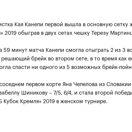
истка Кая Канепи первой вышла в основную сетку 
» 2019 обыграв в двух сетах чешку Терезу Мартинцо
а 59 минут матча Канепи смогла отыграть 2 из 3 
Анастасия Павлюченкова:
 решающий брейк во втором сете, в то время как 
хватило чуть-чуть, чтобы
гла спасти ни одного из 5 возможных брейк-пойн
оказать Белинде
сопротивление!»
 соседнем первом корте Яна Чепелова из Словакии
20 октября, 20:30
забеллу Шиникову – 7/5, 6/4, и стала второй побе
 Кубок Кремля» 2019 в женском турнире.