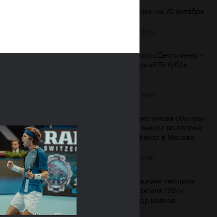
Расписание на 20 октября
19 октября, 22:30
ияне Рублёв и
Мидделкооп/Демолинер -
юченкова сыграют в
чемпионы «ВТБ Кубок
очных финалах «ВТБ
Кремля»
к Кремля 2019»
19 октября, 20:30
ря, 10:00
Маннарино снова обыграл
Сеппи и вышел во второй
подряд финал в Москве
19 октября, 20:15
Ушел из жизни чемпион
«Кубка Кремля 1994»
Александр Волков