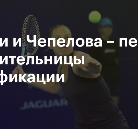
Департамент
М
спорта
Р
города Москвы
и и Чепелова – п
исание
Мероприятия
Фото и видео
Билеты
ительницы
фикации
За все время