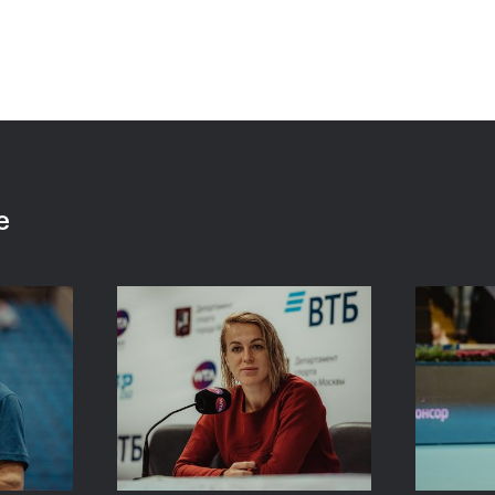
 «ВТБ
Сюко Аояма и Ина
Росс
аймет
Шибахара: «Нужно было
Павл
моем
играть в наш лучший
один
теннис весь матч!»
Кубо
е
20 октября, 16:45
20 октяб