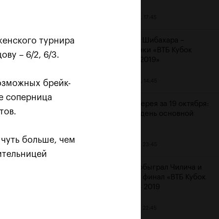
20 октября, 17:45
женского турнира
Аояма и Шибахара –
чемпионки «ВТБ Кубок
ву – 6/2, 6/3.
Кремля 2019»
20 октября, 14:45
возможных брейк-
 «Не
ее соперница
Фотогалерея за 19 октября:
тов.
шестой день основной
сетки
 чуть больше, чем
19 октября, 23:45
дительницей
Рублев обыграл Чилича и
вышел в финал «ВТБ Кубок
Кремля» 2019
19 октября, 22:45