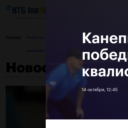
Ледовый Дворец “Крылатское”, 12–20 октября 2019
Канеп
Турнир
Новости
Игроки
Сетки
Результаты и расп
побед
Новости
квали
Пресс-центр
Партнеры
Контакты
Турнир 2018
14 октября, 12:45