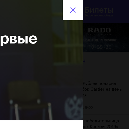
Билеты
инистерство спорта
En
оссийской Федерации
без сервисного сбора
ервые
Еще
:
:
10
35
37
ЛЕНТА
Дата
Андрей Рублев подарил
себе Кубок Cartier на день
рождения
20 октября, 19:00
Бенчич - победительница
«ВТБ Кубок Кремля 2019»