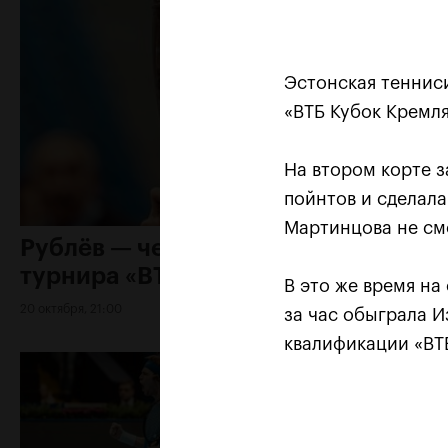
Эстонская теннис
«ВТБ Кубок Кремля
На втором корте з
пойнтов и сделала
Мартинцова не смо
Рублёв — чемпион XXX
турнира «ВТБ Кубок Кремля»
В это же время на
20 октября, 21:00
за час обыграла И
квалификации «ВТБ