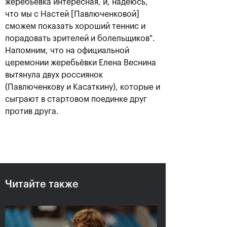
жеребьёвка интересная, и, надеюсь,
что мы с Настей [Павлюченковой]
сможем показать хороший теннис и
порадовать зрителей и болельщиков".
Напомним, что на официальной
церемонии жеребьёвки Елена Веснина
вытянула двух россиянок
(Павлюченкову и Касаткину), которые и
сыграют в стартовом поединке друг
Рублёв — чемпион XXX
против друга.
турнира «ВТБ Кубок
Кремля»
20 октября, 21:00
Читайте также