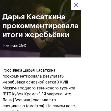
Дарья Касаткина
12–20 октября 2019
8
Ледовый Дворец
Билеты
“Крылатское”
:
:
21
15
28
прокомментировала
Новости
итоги жеребьёвки
14 октября, 21:45
За все время
Дата
ЛЕНТА
Россиянка Дарья Касаткина
Андрей Рублев подарил
Бенчич - победительница
прокомментировала результаты
себе Кубок Cartier на день
«ВТБ Кубок Кремля 2019»
жеребьёвки основной сетки XXVIII
рождения
Международного теннисного турнира
"ВТБ Кубок Кремля": "Я уверена, что
20 октября, 19:00
20 октября, 17:45
Лена [Веснина] сделала это
специально (смеётся). На самом деле,