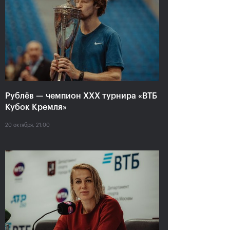
Анастасия Павлюченкова:
«Не хватило чуть-чуть,
чтобы оказать Белинде
сопротивление!»
20 октября, 20:30
Рублёв — чемпион XXX турнира «ВТБ
Кубок Кремля»
20 октября, 21:00
Андрей Рублев:
Белинда Бенчич: «ВТБ
«Невозможно описать
Кубок Кремля» займет
мои чувства словами!»
особое место в моем
сердце»
20 октября, 20:00
20 октября, 19:15