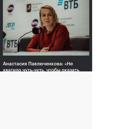
Анастасия Павлюченкова:
«Не хватило чуть-чуть,
чтобы оказать Белинде
сопротивление!»
20 октября, 20:30
Анастасия Павлюченкова: «Не
хватило чуть-чуть, чтобы оказать
Белинде сопротивление!»
20 октября, 20:30
Андрей Рублев:
Белинда Бенчич: «ВТБ
«Невозможно описать
Кубок Кремля» займет
мои чувства словами!»
особое место в моем
сердце»
20 октября, 20:00
20 октября, 19:15