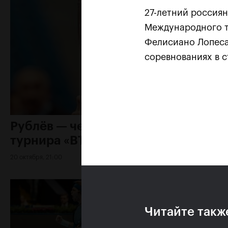
27-летний россиян
Международного т
Фелисиано Лопеса 
соревнованиях в с
Рублёв — чемпион XXX
турнира «ВТБ Кубок Кремля»
20 октября, 21:00
Читайте такж