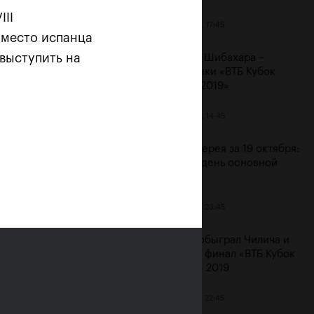
III
20 октября, 17:45
 место испанца
 выступить на
Аояма и Шибахара –
чемпионки «ВТБ Кубок
Кремля 2019»
20 октября, 14:45
 «Не
Фотогалерея за 19 октября:
шестой день основной
сетки
19 октября, 23:45
Рублев обыграл Чилича и
вышел в финал «ВТБ Кубок
Кремля» 2019
19 октября, 22:45