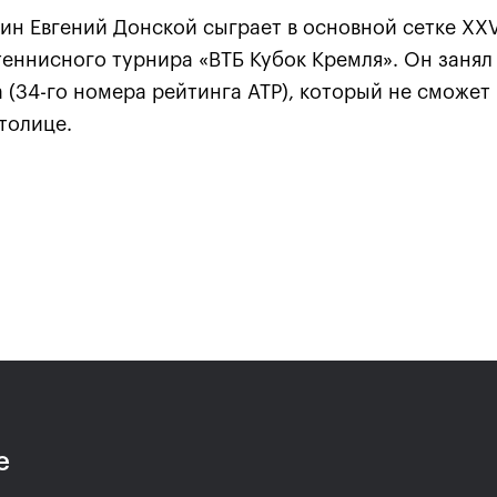
ин Евгений Донской сыграет в основной сетке XXV
еннисного турнира «ВТБ Кубок Кремля». Он занял
(34-го номера рейтинга ATP), который не сможет
толице.
Анастасия Павлюченкова:
хватило чуть-чуть, чтобы
оказать Белинде
сопротивление!»
20 октября, 20:30
е