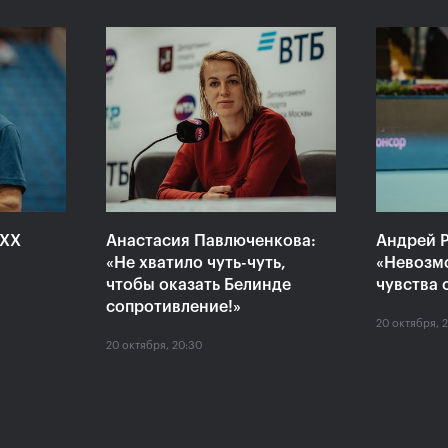
 «ВТБ
Сюко Аояма и Ина
Росс
аймет
Шибахара: «Нужно было
Павл
моем
играть в наш лучший
один
теннис весь матч!»
Кубо
20 октября, 16:45
20 октяб
XXX
Анастасия Павлюченкова:
Андрей Р
«Не хватило чуть-чуть,
«Невозм
чтобы оказать Белинде
чувства 
сопротивление!»
20 октября, 
20 октября, 20:30