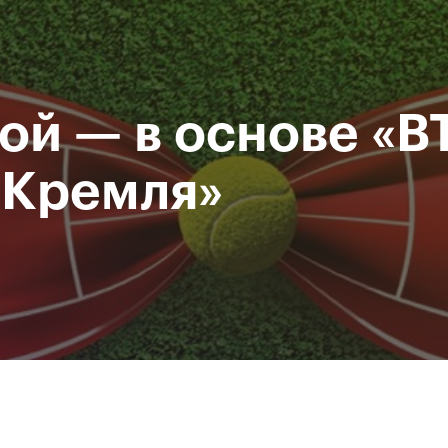
Департамент
М
спорта
Р
города Москвы
ой — в основе «В
исание
Мероприятия
Фото и видео
Билеты
 Кремля»
За все время