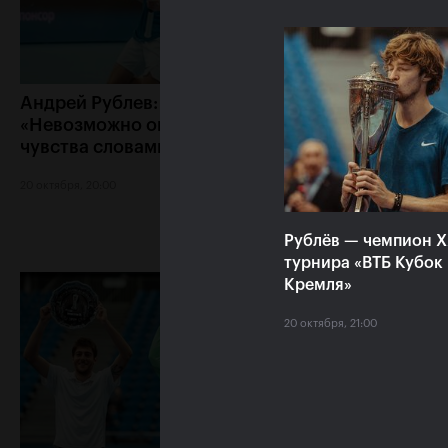
Андрей Рублев:
Белинда Бенчич:
«Невозможно описать мои
Кубок Кремля» з
чувства словами!»
особое место в 
сердце»
20 октября, 20:00
20 октября, 19:15
Рублёв — чемпион 
турнира «ВТБ Кубок
Кремля»
20 октября, 21:00