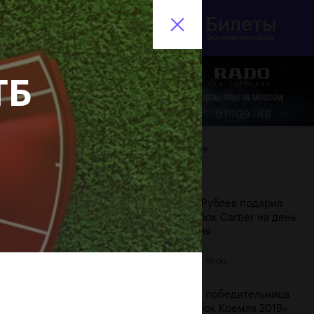
Билеты
инистерство спорта
En
оссийской Федерации
без сервисного сбора
ТБ
Еще
:
:
01
09
49
ЛЕНТА
Дата
Андрей Рублев подарил
себе Кубок Cartier на день
рождения
20 октября, 19:00
Бенчич - победительница
«ВТБ Кубок Кремля 2019»