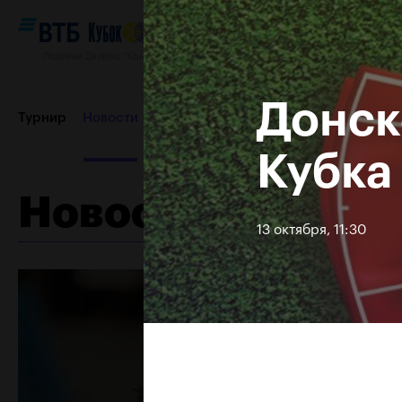
Ледовый Дворец “Крылатское”, 12–20 октября 2019
Донск
Турнир
Новости
Игроки
Сетки
Результаты и расп
Кубка
Новости
Пресс-центр
Партнеры
Контакты
Турнир 2018
13 октября, 11:30