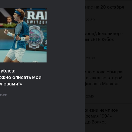
Расписание на 20 октября
19 октября, 22:30
ияне Рублёв и
Мидделкооп/Демолинер -
юченкова сыграют в
чемпионы «ВТБ Кубок
очных финалах «ВТБ
Кремля»
к Кремля 2019»
19 октября, 20:30
ря, 10:00
ублев:
Маннарино снова обыграл
ожно описать мои
Сеппи и вышел во второй
словами!»
подряд финал в Москве
20:00
19 октября, 20:15
Ушел из жизни чемпион
«Кубка Кремля 1994»
Александр Волков