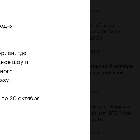
20 октября, 17:45
годня
Аояма и Шибахара –
чемпионки «ВТБ Кубок
Кремля 2019»
20 октября, 14:45
орией, где
 «Не
вное шоу и
Фотогалерея за 19 октября:
вного
шестой день основной
сетки
азу.
19 октября, 23:45
 по 20 октября
Рублев обыграл Чилича и
вышел в финал «ВТБ Кубок
Кремля» 2019
19 октября, 22:45