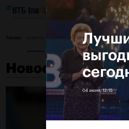
Ледовый Дворец “Крылатское”, 12–20 октября 2019
Лучши
Турнир
Новости
Игроки
Сетки
Результаты и расп
выгод
Новости
сегод
Пресс-центр
Партнеры
Контакты
Турнир 2018
04 июня, 12:15