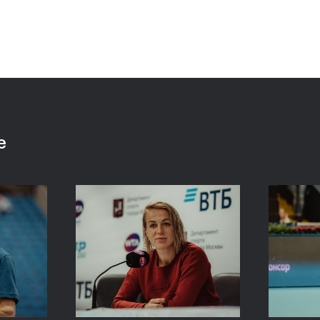
 «ВТБ
Сюко Аояма и Ина
Росс
аймет
Шибахара: «Нужно было
Павл
моем
играть в наш лучший
один
теннис весь матч!»
Кубо
е
20 октября, 16:45
20 октяб