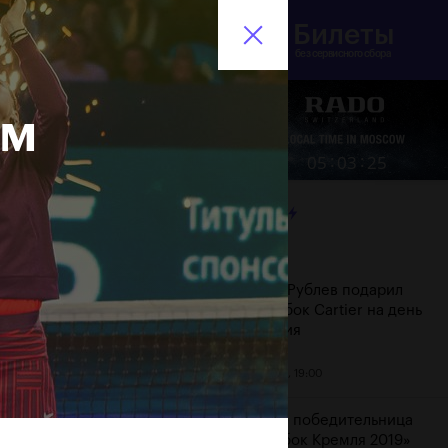
Билеты
инистерство спорта
En
оссийской Федерации
без сервисного сбора
ым
Еще
:
:
05
03
26
ЛЕНТА
Дата
Андрей Рублев подарил
себе Кубок Cartier на день
рождения
20 октября, 19:00
Бенчич - победительница
«ВТБ Кубок Кремля 2019»