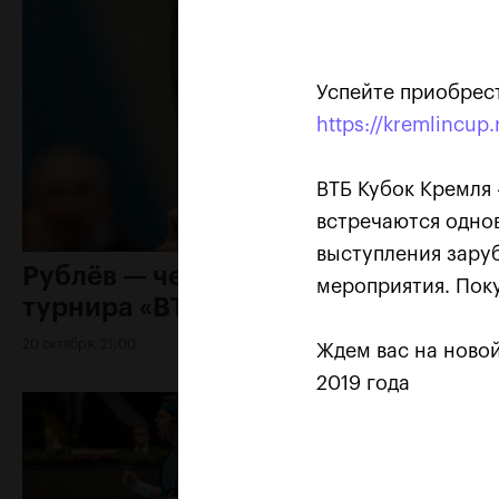
Успейте приобрес
https://kremlincup.
ВТБ Кубок Кремля 
встречаются одно
выступления зару
Рублёв — чемпион XXX
мероприятия. Поку
турнира «ВТБ Кубок Кремля»
20 октября, 21:00
Ждем вас на новой
2019 года