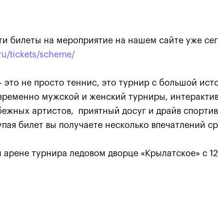
ти билеты на мероприятие на нашем сайте уже се
ru/tickets/scheme/
- это не просто теннис, это турнир с большой ист
Анастасия Павлюченкова:
временно мужской и женский турниры, интеракти
хватило чуть-чуть, чтобы
бежных артистов, приятный досуг и драйв спорти
оказать Белинде
пая билет вы получаете несколько впечатлений ср
сопротивление!»
20 октября, 20:30
 арене турнира ледовом дворце «Крылатское» с 12