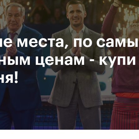
Департамент
М
спорта
Р
города Москвы
е места, по сам
исание
Мероприятия
Фото и видео
Билеты
ным ценам - купи
ня!
За все время