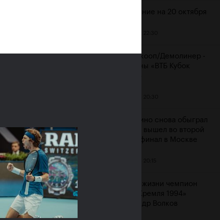
Расписание на 20 октября
19 октября, 22:30
ияне Рублёв и
Мидделкооп/Демолинер -
юченкова сыграют в
чемпионы «ВТБ Кубок
очных финалах «ВТБ
Кремля»
к Кремля 2019»
19 октября, 20:30
ря, 10:00
Маннарино снова обыграл
Сеппи и вышел во второй
подряд финал в Москве
19 октября, 20:15
Ушел из жизни чемпион
«Кубка Кремля 1994»
Александр Волков