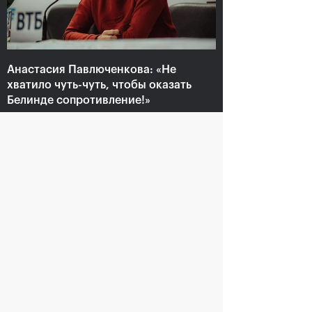
Анастасия Павлюченкова:
«Не хватило чуть-чуть,
Анастасия Павлюченкова: «Не
чтобы оказать Белинде
хватило чуть-чуть, чтобы оказать
сопротивление!»
Белинде сопротивление!»
20 октября, 20:30
20 октября, 20:30
Андрей Рублев:
Белинда Бенчич: «ВТБ
«Невозможно описать
Кубок Кремля» займет
мои чувства словами!»
особое место в моем
сердце»
20 октября, 20:00
20 октября, 19:15