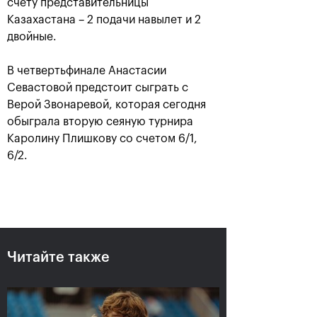
счету представительницы
Казахастана – 2 подачи навылет и 2
двойные.
В четвертьфинале Анастасии
Севастовой предстоит сыграть с
Верой Звонаревой, которая сегодня
обыграла вторую сеяную турнира
Каролину Плишкову со счетом 6/1,
Рублёв — чемпион XXX
6/2.
турнира «ВТБ Кубок
Кремля»
20 октября, 21:00
Читайте также