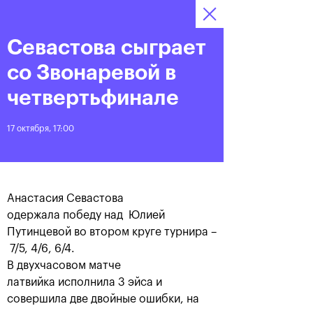
Севастова сыграет
12–20 октября 2019
7
Ледовый Дворец
Билеты
“Крылатское”
:
:
19
11
54
со Звонаревой в
Новости
четвертьфинале
17 октября, 17:00
За все время
Дата
ЛЕНТА
Анастасия Севастова
Андрей Рублев подарил
Бенчич - победительница
одержала победу над Юлией
себе Кубок Cartier на день
«ВТБ Кубок Кремля 2019»
Путинцевой во втором круге турнира –
рождения
7/5, 4/6, 6/4.
В двухчасовом матче
20 октября, 19:00
20 октября, 17:45
латвийка исполнила 3 эйса и
совершила две двойные ошибки, на