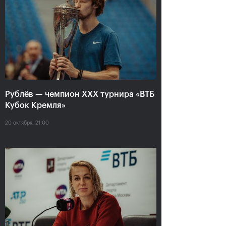
Анастасия Павлюченкова:
«Не хватило чуть-чуть,
чтобы оказать Белинде
сопротивление!»
20 октября, 20:30
Рублёв — чемпион XXX турнира «ВТБ
Кубок Кремля»
20 октября, 21:00
Андрей Рублев:
Белинда Бенчич: «ВТБ
«Невозможно описать
Кубок Кремля» займет
мои чувства словами!»
особое место в моем
сердце»
20 октября, 20:00
20 октября, 19:15