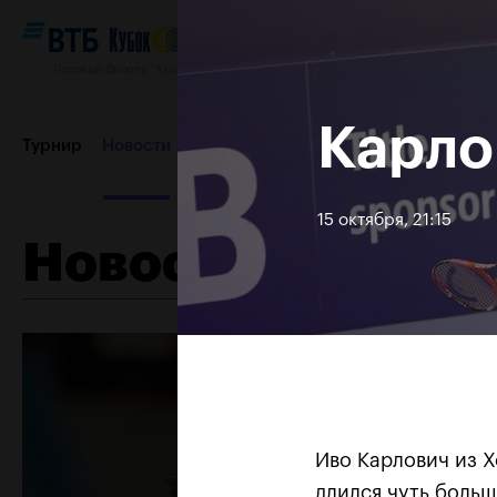
Ледовый Дворец “Крылатское”, 12–20 октября 2019
Карло
Турнир
Новости
Игроки
Сетки
Результаты и расп
15 октября, 21:15
Новости
Пресс-центр
Партнеры
Контакты
Турнир 2018
Иво Карлович из Х
длился чуть больш