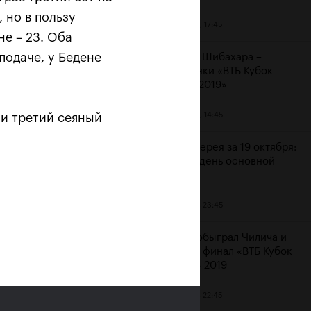
 но в пользу
20 октября, 17:45
не – 23. Оба
подаче, у Бедене
Аояма и Шибахара –
чемпионки «ВТБ Кубок
Кремля 2019»
20 октября, 14:45
и третий сеяный
 «Не
Фотогалерея за 19 октября:
шестой день основной
сетки
19 октября, 23:45
Рублев обыграл Чилича и
вышел в финал «ВТБ Кубок
Кремля» 2019
19 октября, 22:45