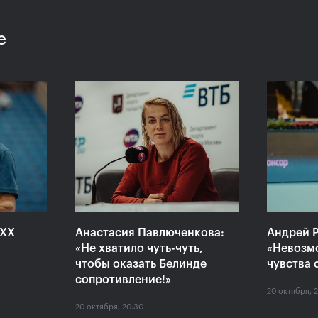
е
 «ВТБ
Сюко Аояма и Ина
Росс
аймет
Шибахара: «Нужно было
Павл
моем
играть в наш лучший
один
теннис весь матч!»
Кубо
20 октября, 16:45
20 октяб
XXX
Анастасия Павлюченкова:
Андрей Р
«Не хватило чуть-чуть,
«Невозм
чтобы оказать Белинде
чувства 
сопротивление!»
20 октября, 
20 октября, 20:30