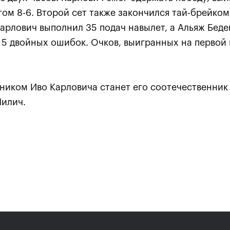
том 8-6. Второй сет также закончился тай-брейком,
 Карлович выполнил 35 подач навылет, а Альяж Беде
 5 двойных ошибок. Очков, выигранных на первой 
иком Иво Карловича станет его соотечественник 
Анастасия Павлюченкова:
Чилич.
хватило чуть-чуть, чтобы
оказать Белинде
сопротивление!»
20 октября, 20:30