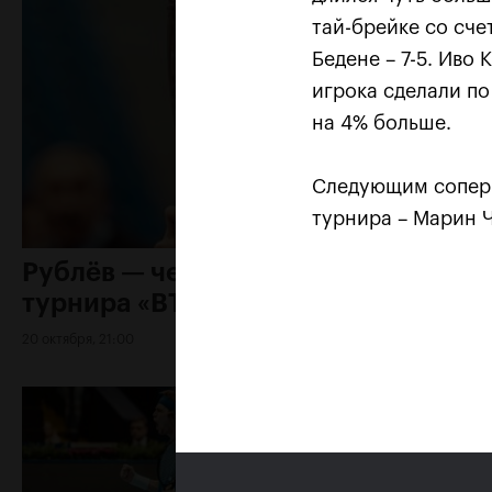
тай-брейке со сче
Бедене – 7-5. Иво
игрока сделали по
на 4% больше.
Следующим соперн
турнира – Марин 
Рублёв — чемпион XXX
турнира «ВТБ Кубок Кремля»
20 октября, 21:00