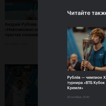
Читайте такж
Андрей Рублев:
Белинда Бенчич:
«Невозможно описать мои
Кубок Кремля» з
чувства словами!»
особое место в 
сердце»
20 октября, 20:00
20 октября, 19:15
Рублёв — чемпион 
турнира «ВТБ Кубок
Кремля»
20 октября, 21:00