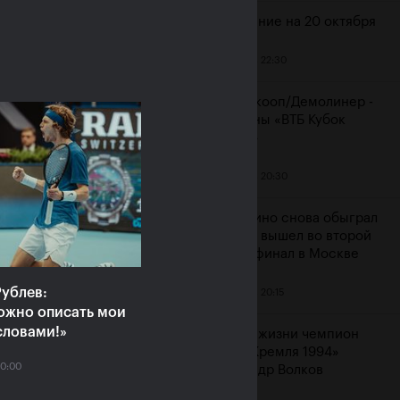
Расписание на 20 октября
19 октября, 22:30
ияне Рублёв и
Мидделкооп/Демолинер -
юченкова сыграют в
чемпионы «ВТБ Кубок
очных финалах «ВТБ
Кремля»
к Кремля 2019»
19 октября, 20:30
ря, 10:00
Маннарино снова обыграл
Сеппи и вышел во второй
подряд финал в Москве
ублев:
19 октября, 20:15
ожно описать мои
словами!»
Ушел из жизни чемпион
«Кубка Кремля 1994»
20:00
Александр Волков