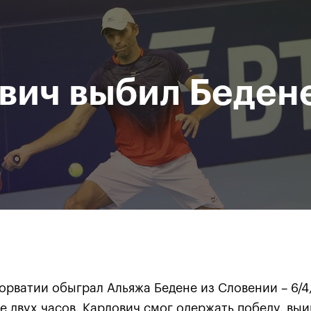
Департамент
М
спорта
Р
города Москвы
вич выбил Беден
исание
Мероприятия
Фото и видео
Билеты
За все время
орватии обыграл Альяжа Бедене из Словении – 6/4, 
е двух часов. Карлович смог одержать победу, выи