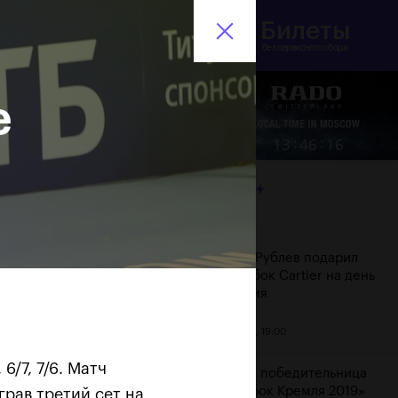
Билеты
инистерство спорта
En
оссийской Федерации
без сервисного сбора
е
Еще
:
:
13
46
17
ЛЕНТА
Дата
Андрей Рублев подарил
себе Кубок Cartier на день
рождения
20 октября, 19:00
6/7, 7/6. Матч
Бенчич - победительница
«ВТБ Кубок Кремля 2019»
грав третий сет на