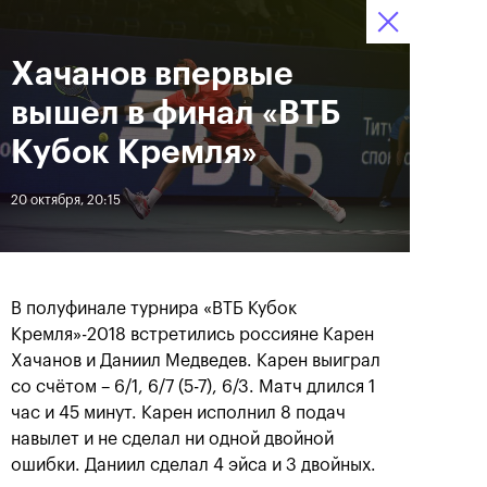
Хачанов впервые
12–20 октября 2019
8
Ледовый Дворец
Билеты
“Крылатское”
:
:
04
57
02
вышел в финал «ВТБ
Новости
Кубок Кремля»
20 октября, 20:15
За все время
Дата
ЛЕНТА
В полуфинале турнира «ВТБ Кубок
Андрей Рублев подарил
Бенчич - победительница
Кремля»-2018 встретились россияне Карен
себе Кубок Cartier на день
«ВТБ Кубок Кремля 2019»
Хачанов и Даниил Медведев. Карен выиграл
рождения
со счётом – 6/1, 6/7 (5-7), 6/3. Матч длился 1
час и 45 минут. Карен исполнил 8 подач
20 октября, 19:00
20 октября, 17:45
навылет и не сделал ни одной двойной
ошибки. Даниил сделал 4 эйса и 3 двойных.