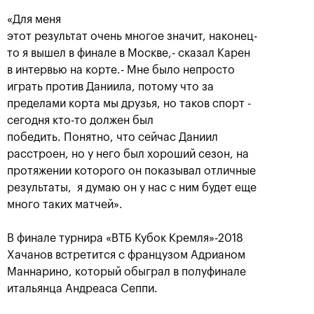
«Для меня
этот результат очень многое значит, наконец-
то я вышел в финале в Москве,- сказал Карен
в интервью на корте.- Мне было непросто
играть против Даниила, потому что за
пределами корта мы друзья, но таков спорт -
сегодня кто-то должен был
победить. Понятно, что сейчас Даниил
Рублёв — чемпион XXX
расстроен, но у него был хороший сезон, на
турнира «ВТБ Кубок
протяжении которого он показывал отличные
Кремля»
результаты, я думаю он у нас с ним будет еще
20 октября, 21:00
много таких матчей».
В финале турнира «ВТБ Кубок Кремля»-2018
Хачанов встретится с французом Адрианом
Маннарино, который обыграл в полуфинале
итальянца Андреаса Сеппи.