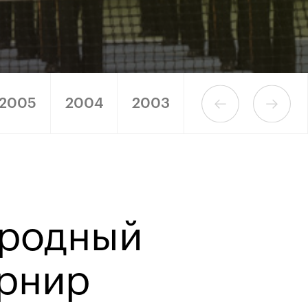
2005
2004
2003
2002
2001
родный
урнир