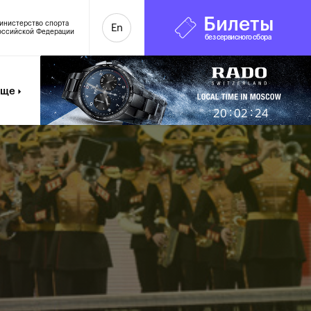
Билеты
инистерство спорта
En
оссийской Федерации
без сервисного сбора
Еще
:
:
20
02
26