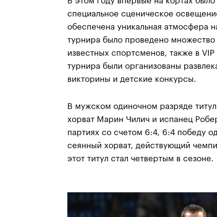
В этом году впервые на кортах было
специальное сценическое освещение
обеспечена уникальная атмосфера н
турнира было проведено множество
известных спортсменов, также в VIP
турнира были организованы развлек
викторины и детские конкурсы.
В мужском одиночном разряде титул
хорват Марин Чилич и испанец Робер
партиях со счетом 6:4, 6:4 победу 
сеянный хорват, действующий чемпи
этот титул стал четвертым в сезоне.