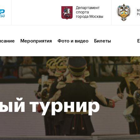
Департамент
М
спорта
Р
города Москвы
исание
Мероприятия
Фото и видео
Билеты
ый турнир