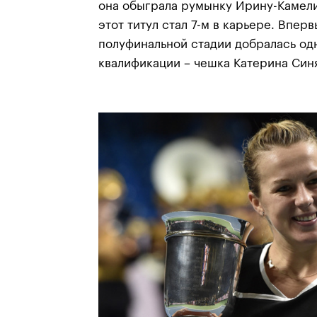
она обыграла румынку Ирину-Камели
этот титул стал 7-м в карьере. Впер
полуфинальной стадии добралась од
квалификации – чешка Катерина Син