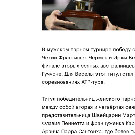
В мужском парном турнире победу 
Чехии Франтишек Чермак и Иржи Ве
финале вторых сеяных австралийцев
Гуччоне. Для Веселы этот титул стал
соревнованиях АТР-тура.
Титул победительниц женского парн
между собой вторая и четвёртая се
представительница Швейцарии Марти
Флавия Пеннетта и француженка Кар
Аранча Парра Сантонха, где более т