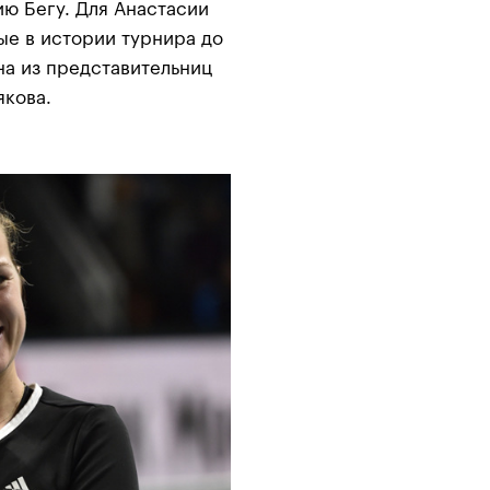
ю Бегу. Для Анастасии
вые в истории турнира до
на из представительниц
якова.