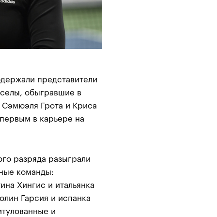
одержали представители
селы, обыгравшие в
 Сэмюэля Грота и Криса
 первым в карьере на
ого разряда разыграли
яные команды:
на Хингис и итальянка
олин Гарсия и испанка
итулованные и