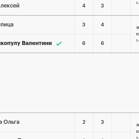
1
Алексей
4
3
Элица
3
4
Ж
К
1
копулу Валентини
6
6
а Ольга
2
3
Ж
К
1