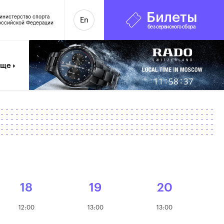
Билеты
инистерство спорта
En
оссийской Федерации
без сервисного сбора
Еще
:
:
11
58
38
18
19
20
12:00
13:00
13:00