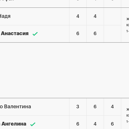
Надя
4
4
Ж
К
1
 Анастасия
6
6
о Валентина
3
6
4
Ж
К
1
 Ангелина
6
4
6