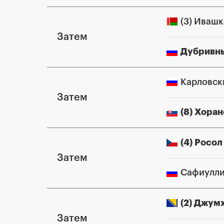
(3) Ивашк
Затем
Дубривн
Карловск
Затем
(8) Хора
(4) Росо
Затем
Сафиулли
(2) Джум
Затем