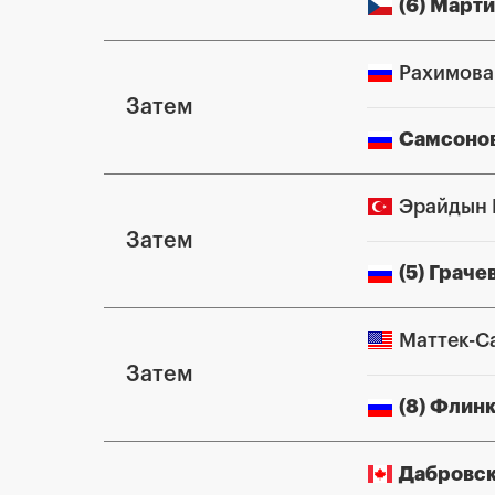
(6) Март
Рахимова
Затем
Самсоно
Эрайдын 
Затем
(5) Граче
Маттек-С
Затем
(8) Флин
Дабровск