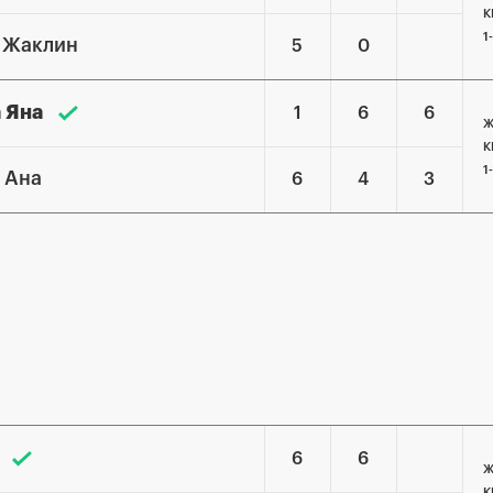
К
1
 Жаклин
5
0
 Яна
1
6
6
Ж
К
1
н Ана
6
4
3
6
6
Ж
К