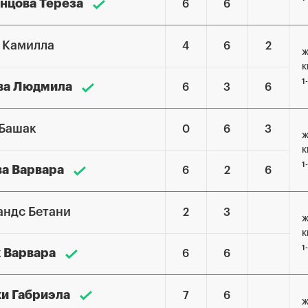
инцова Тереза
6
6
 Камилла
4
6
2
Ж
К
1
ва Людмила
6
3
6
Башак
0
6
3
Ж
К
1
ва Варвара
6
2
6
андс Бетани
2
3
Ж
К
1
к Варвара
6
6
и Габриэла
7
6
Ж