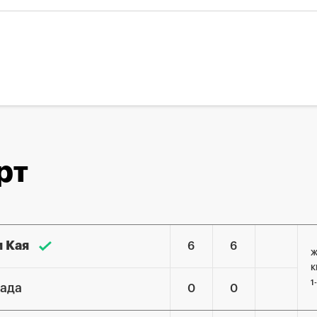
рт
и Кая
6
6
Ж
К
1
лада
0
0