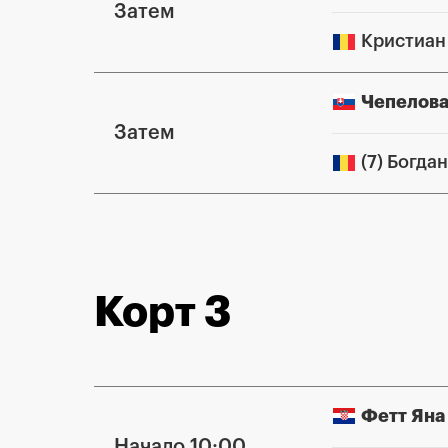
Затем
Кристиан
Чепелова
Затем
(7) Богда
Корт 3
Фетт Яна
Начало 10:00