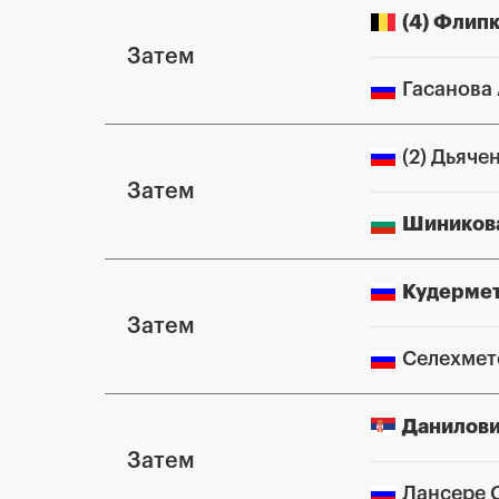
(4) Флип
Затем
Гасанова
(2) Дьяче
Затем
Шиников
Кудермет
Затем
Селехмет
Данилови
Затем
Лансере 