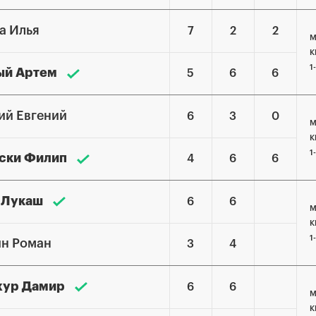
а Илья
7
2
2
М
К
1
ый Артем
5
6
6
ий Евгений
6
3
0
М
К
1
нски Филип
4
6
6
л Лукаш
6
6
М
К
1
н Роман
3
4
хур Дамир
6
6
М
К