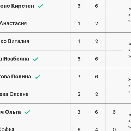
кенс Кирстен
6
6
Ж
К
1
 Анастасия
1
2
нко Виталия
1
2
Ж
К
1
а Изабелла
6
6
ова Полина
7
6
Ж
К
1
ева Оксана
5
2
ч Ольга
3
6
6
Ж
К
1
Софья
6
4
0